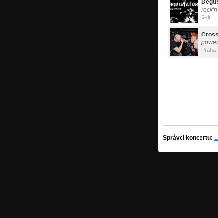
Degus
rock'n
Svit
Cros
power
Praha
Správci koncertu:
L