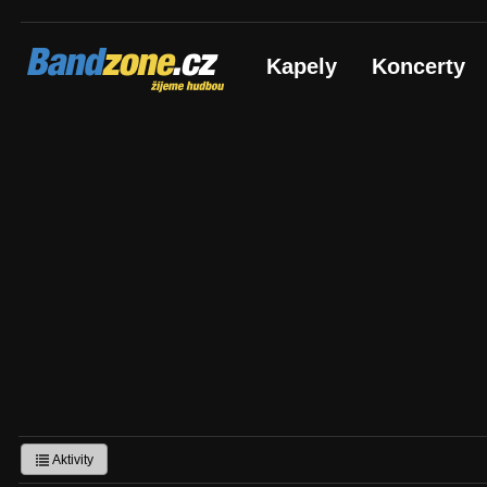
Bandzone.cz
Kapely
Koncerty
žijeme hudbou
Aktivity