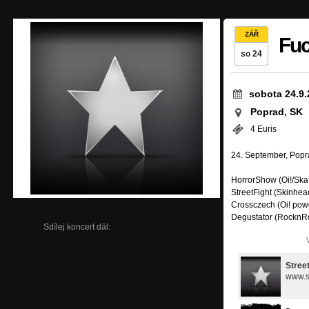
ZÁŘ
Fuc
so 24
sobota 24.9.
Poprad, SK
4 Euris
24. September, Popr
HorrorShow (Oi!/Ska
StreetFight (Skinhe
Crossczech (Oi! powe
Degustator (RocknRol
Sdílej koncert dál:
Street
www.st