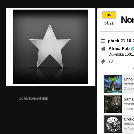
ŘÍJ
Nor
pá 21
pátek 21.10.
Africa Pub
Dukelská 1501,
70
Ennoi
metal
Ostra
Sdílej koncert dál:
Sama
thrash
Jesení
Crou
hardc
Vyško