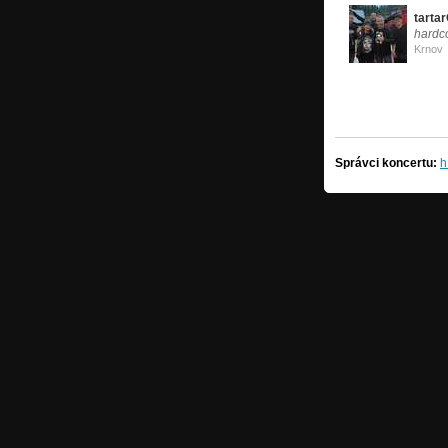
tarta
hardc
Krnov
Správci koncertu:
h