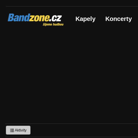
Bandzone.cz
Kapely
Koncerty
žijeme hudbou
Aktivity