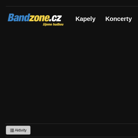
Bandzone.cz
Kapely
Koncerty
žijeme hudbou
Aktivity