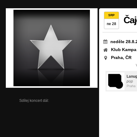
SRP
Čaj
ne 28
neděle 28.8.
Klub Kampa
Praha, ČR
Lanu
pop
Praha
Sdílej koncert dál: