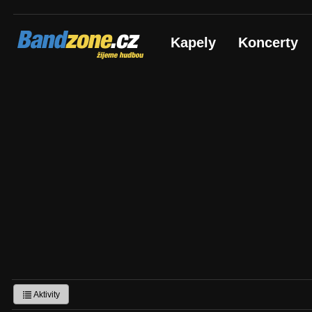
Bandzone.cz
Kapely
Koncerty
žijeme hudbou
Aktivity