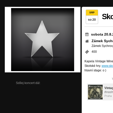
SRP
Sko
so 20
sobota 20.8.
Zámek Sych
Zámek Sychrov,
400
Kapela Vintage Wine 
Skotské hry.
www.sko
hlavní stage: o )
Sdílej koncert dál:
Vinta
thrash
Praha