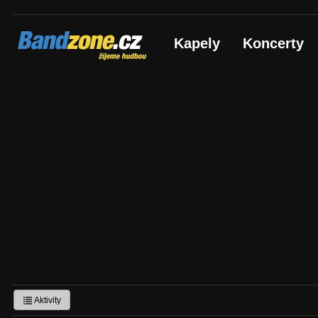
Bandzone.cz
Kapely
Koncerty
žijeme hudbou
Aktivity