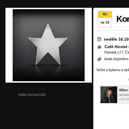
ŘÍJ
Kon
ne 16
neděle 16.10
Café Hostel
Panská 177, Če
bude doplněno
Večer s kytarou a zp
Milan
Sdílej koncert dál:
acoust
Litomě