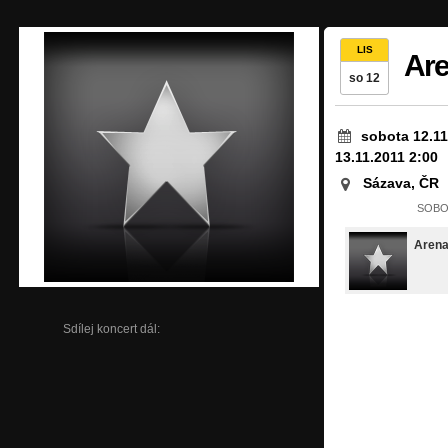
LIS
Are
so 12
sobota 12.11
13.11.2011 2:00
Sázava, ČR
SOBOT
Aren
Sdílej koncert dál: