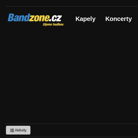
Bandzone.cz
Kapely
Koncerty
žijeme hudbou
Aktivity