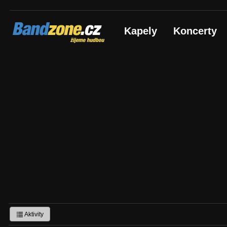
Bandzone.cz
Kapely
Koncerty
žijeme hudbou
Aktivity