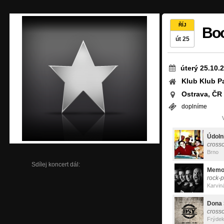
ŘÍJ
Bo
út 25
úterý 25.10.
Klub Klub Pa
Ostrava, ČR
doplníme
Údoln
crosso
Brno
Sdílej koncert dál:
Memo
rock-
Karvin
Dona 
cross
Frýdek