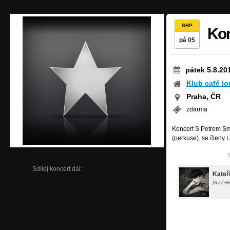
SRP
Kon
pá 05
pátek 5.8.20
Klub café l
Praha, ČR
zdarma
Koncert S Petrem S
(perkuse). se členy
Sdílej koncert dál:
Kateř
jazz-