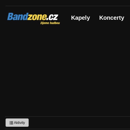
Bandzone.cz
Kapely
Koncerty
žijeme hudbou
Aktivity