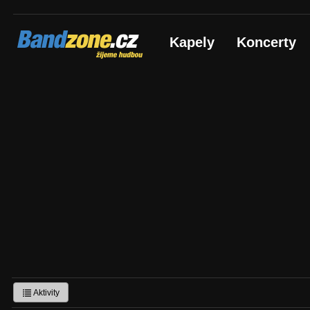
Bandzone.cz
Kapely
Koncerty
žijeme hudbou
Aktivity