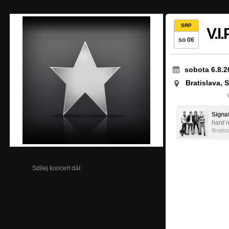
SRP
V.I
so 06
sobota 6.8.2
Bratislava, 
Signa
hard r
Bratisl
Sdílej koncert dál: