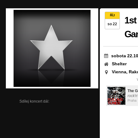
ŘÍJ
1st
so 22
Gan
sobota 22.10
Shelter
Vienna, Rak
The G
rock'n
Praha
Sdílej koncert dál: