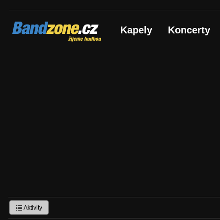
Bandzone.cz
Kapely
Koncerty
žijeme hudbou
Aktivity