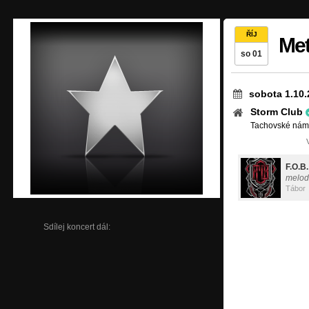
ŘÍJ
Met
so 01
sobota 1.10.
Storm Club
Tachovské námě
F.O.B.
melod
Tábor
Sdílej koncert dál: