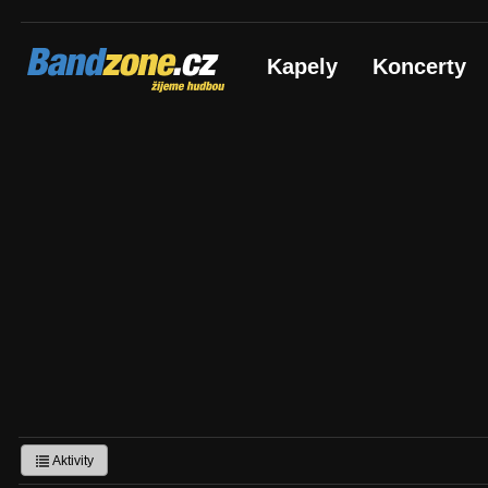
Bandzone.cz
Kapely
Koncerty
žijeme hudbou
Aktivity