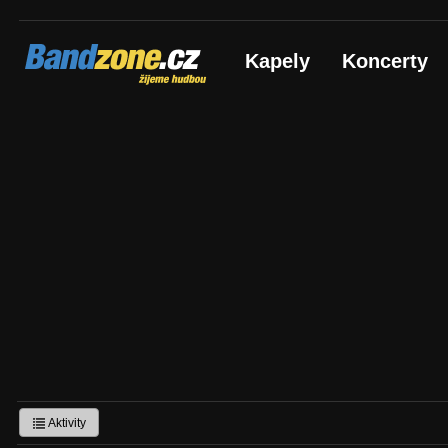
Bandzone.cz
Kapely
Koncerty
žijeme hudbou
Aktivity