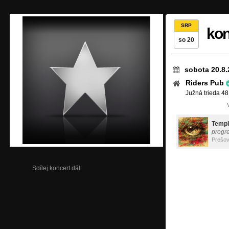
SRP
kon
so 20
sobota 20.8.
Riders Pub
Južná trieda 48
Temp
progr
Prešo
Sdílej koncert dál: