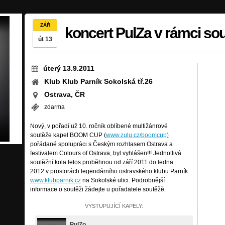
ZÁŘ
koncert PulZa v rámci s
út 13
úterý 13.9.2011
Klub Klub Parník Sokolská tř.26
Ostrava, ČR
zdarma
Nový, v pořadí už 10. ročník oblíbené multižánrové
soutěže kapel BOOM CUP (
www.zulu.cz/boomcup)
pořádané spolupráci s Českým rozhlasem Ostrava a
festivalem Colours of Ostrava, byl vyhlášen!!! Jednotlivá
soutěžní kola letos proběhnou od září 2011 do ledna
2012 v prostorách legendárního ostravského klubu Parník
www.klubparnik.cz
na Sokolské ulici. Podrobnější
informace o soutěži žádejte u pořadatele soutěžě.
VYSTUPUJÍCÍ KAPELY:
PulZo