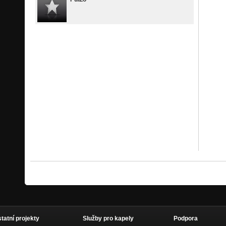
statní projekty
Služby pro kapely
Podpora