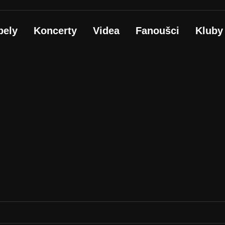
pely
Koncerty
Videa
Fanoušci
Kluby