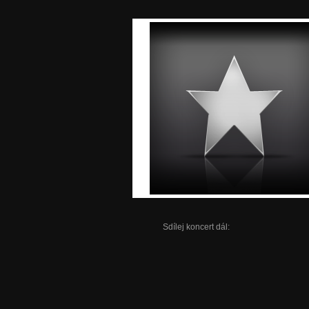
Sdílej koncert dál: