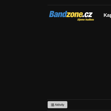
Bandzone.cz
Ka
žijeme hudbou
Aktivity