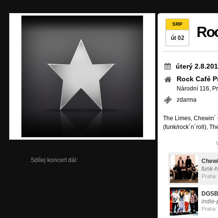
SRP
Roc
út 02
úterý 2.8.20
Rock Café P
Národní 116, P
zdarma
The Limes, Chewin´ 
(funk/rock´n´roll), T
Sdílej koncert dál:
Chew
funk-h
Praha
DGS
indie
Praha