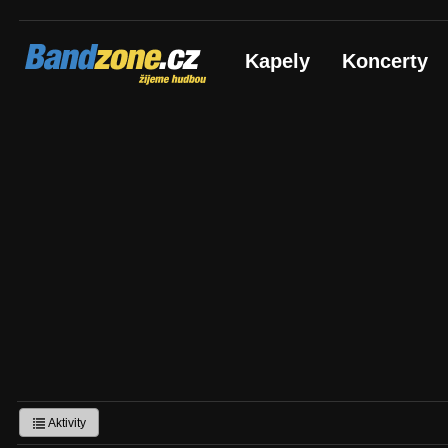
Bandzone.cz
Kapely
Koncerty
žijeme hudbou
Aktivity