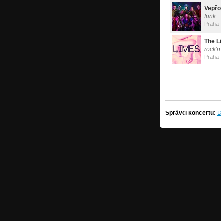
Vepřo
funk
Praha
The L
rock'n'
Praha
Správci koncertu:
D