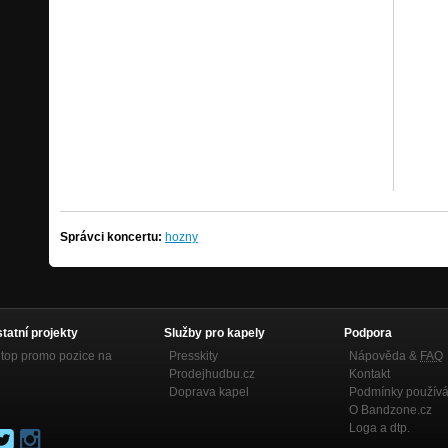
Správci koncertu:
hozny
statní projekty
Služby pro kapely
Podpora
top promo pozice na
Presskity
Nápověda &
FAQ
Prodejhudbu.cz
Kontakt
Doprava kapel
Podmínky používá
O Bandzone.cz
Loga a dtp.