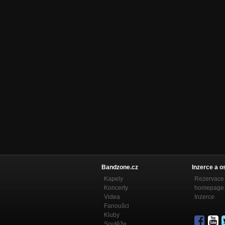
Bandzone.cz
Inzerce a o
Kapely
Rezervace 
Koncerty
homepage
Videa
Inzerce
Fanoušci
Kluby
Soutěže