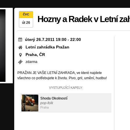
ČVC
Hozny a Radek v Letní za
út 26
úterý 26.7.2011 19:00
-
22:00
Letní zahrádka Pražan
Praha, ČR
zdarma
PRAŽAN JE VAŠE LETNÍ ZAHRADA, ve které najdete
všechno co potřebujete k životu. Pivo, gril, umění, hudbu!
VYSTUPUJÍCÍ KAPELY:
Shoda Okolností
pop-folk
Praha