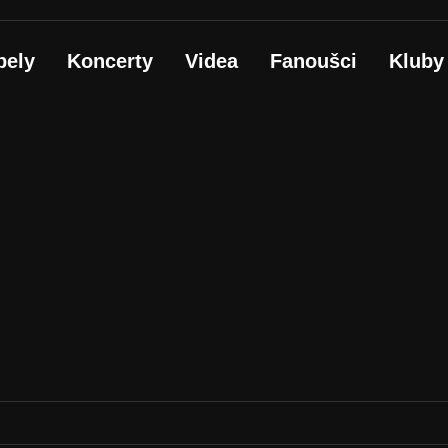
pely
Koncerty
Videa
Fanoušci
Kluby