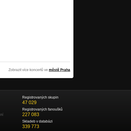
Zobrazit více koncertů ve
městě Praha
Registrovaných skupin
47 029
Registrovaných fanoušků
227 083
ní
Skladeb v databázi
339 773