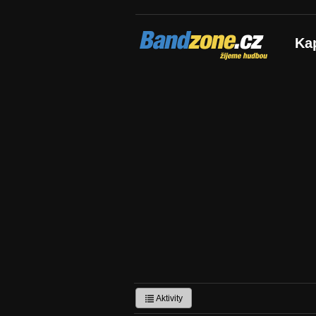
Bandzone.cz
Ka
žijeme hudbou
Aktivity