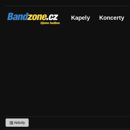
Bandzone.cz
Kapely
Koncerty
žijeme hudbou
Aktivity