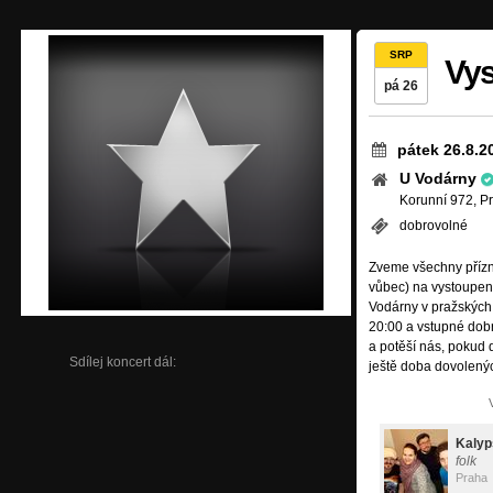
SRP
Vys
pá 26
pátek 26.8.2
U Vodárny
Korunní 972, P
dobrovolné
Zveme všechny přízni
vůbec) na vystoupen
Vodárny v pražských
20:00 a vstupné dobr
a potěší nás, pokud d
Sdílej koncert dál:
ještě doba dovolený
Kalyp
folk
Praha