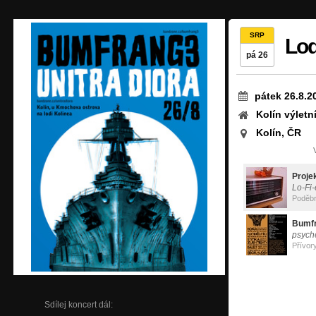
SRP
Loď
pá 26
pátek 26.8.2
Kolín výletn
Kolín, ČR
Proje
Lo-Fi
Poděb
Bumf
psyche
Přívor
Sdílej koncert dál: