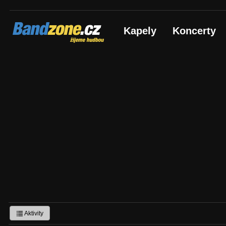
Bandzone.cz
Kapely
Koncerty
žijeme hudbou
Aktivity