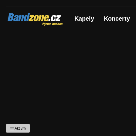
Bandzone.cz
Kapely
Koncerty
žijeme hudbou
Aktivity