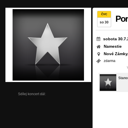
ČVC
Por
so 30
sobota 30.7.
Namestie
Nové Zámky
zdarma
Stano
Sdílej koncert dál: