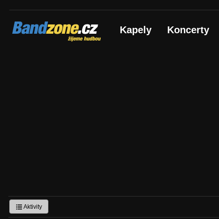
Bandzone.cz
Kapely
Koncerty
žijeme hudbou
Aktivity