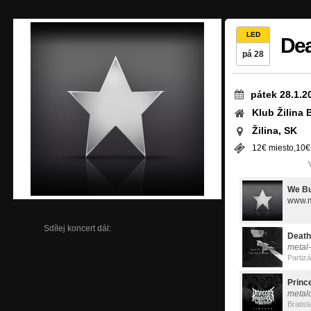
LED
Dea
pá 28
pátek 28.1.2
Klub Žilina
Žilina, SK
12€ miesto,10€
We Bu
www.m
Sdílej koncert dál:
Death
metal
Partiz
metal
Bratisl