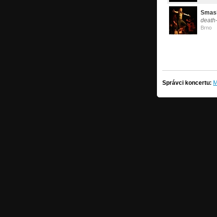
Smas
death-
Brno
Správci koncertu:
M