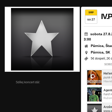
SRP
IV.
so 27
sobota 27.8.
3:00
Párnica, Šta
Párnica, SK
5€ dospelí, 2€ d
SOBOT
Heľen
punk-f
Hlavné
Sdílej koncert dál:
Agent
hard 
Ružom
Arzén
www.a