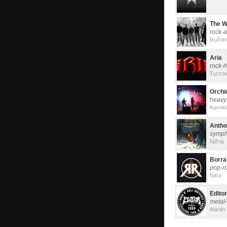
The W
rock-a
Ružom
Aria
rock-h
Turzo
Orchi
heavy
Karvin
Antho
symph
Nižná
Borra
pop-r
Nitra
Editor
metal
Martin