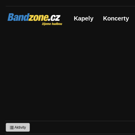
Bandzone.cz
Kapely
Koncerty
žijeme hudbou
Aktivity