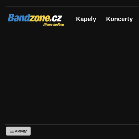
Bandzone.cz
Kapely
Koncerty
žijeme hudbou
Aktivity