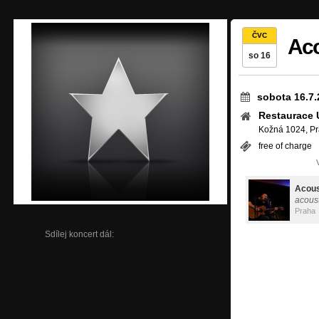
ČVC
Aco
so 16
sobota 16.7.
Restaurace 
Kožná 1024, Pr
free of charge
Acous
acoust
Praha
Sdílej koncert dál: