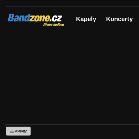
Bandzone.cz
Kapely
Koncerty
žijeme hudbou
Aktivity