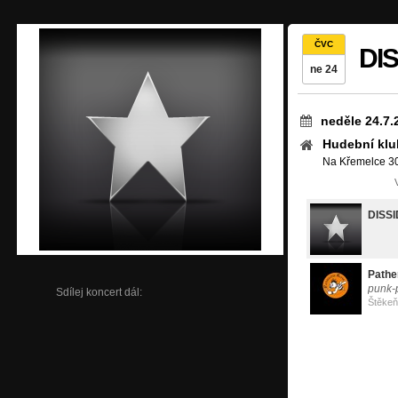
ČVC
DIS
ne 24
neděle 24.7.
Hudební klu
Na Křemelce 30
DISS
Pathe
punk-
Sdílej koncert dál:
Štěkeň