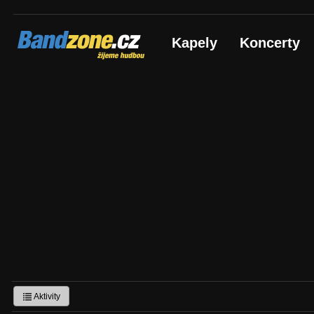
Bandzone.cz
Kapely
Koncerty
žijeme hudbou
Aktivity