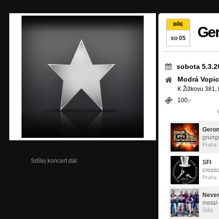
BŘE
Ger
so 05
sobota 5.3.2
Modrá Vopic
K Žižkovu 381,
100,-
Geron
grung
Praha
Sdílej koncert dál:
SFI
cross
Praha
Never
metal
Štětí