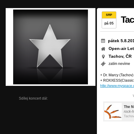
SRP
Tac
pá 05
pátek 5.8.20
Open-air Let
Tachov, ČR
zatím nevíme
+ Dr. Marcy (Tachov)
+ ROXXESS(Classic R
http://www.myspace.
Sdílej koncert dál:
The N
rock-
Tacho