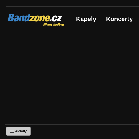
Bandzone.cz
Kapely
Koncerty
žijeme hudbou
Aktivity