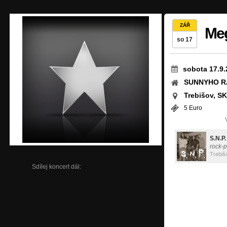
ZÁŘ
Meg
so 17
sobota 17.9.
SUNNYHO RA
Trebišov, SK
5 Euro
S.N.P.
rock-
Trebiš
Sdílej koncert dál: