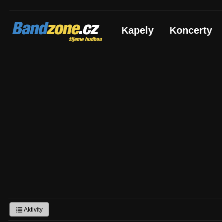
Bandzone.cz
Kapely
Koncerty
žijeme hudbou
Aktivity