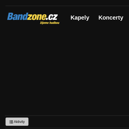
Bandzone.cz
Kapely
Koncerty
žijeme hudbou
Aktivity