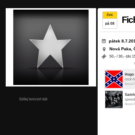
ČVC
Fic
pá 08
pátek 8.7.20
Nová Paka, 
50,- / 30,- (do 15
Hogo
rock-h
Nová 
Samh
Sdílej koncert dál:
speed
Nová 