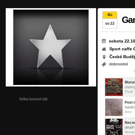
ŘÍJ
Ga
so 22
sobota 22.10
Sport caffe 
České Buděj
dobrovolné
Muru
crust-
Písek
Sdílej koncert dál:
Post 
hardc
Brno
Necno
death
Nerato