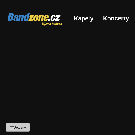
Bandzone.cz
Kapely
Koncerty
žijeme hudbou
Aktivity