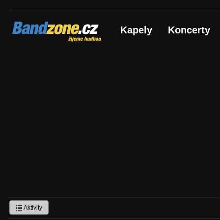
Bandzone.cz
Kapely
Koncerty
žijeme hudbou
Aktivity