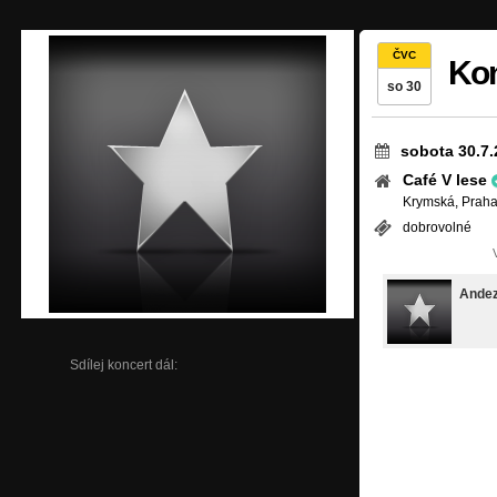
ČVC
Kon
so 30
sobota 30.7.
Café V lese
Krymská, Praha
dobrovolné
Andez
Sdílej koncert dál: