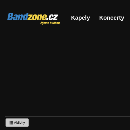
Bandzone.cz
Kapely
Koncerty
žijeme hudbou
Aktivity