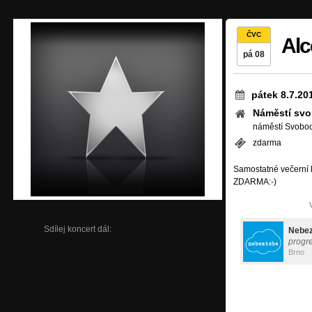
ČVC
Alc
pá 08
pátek 8.7.20
Náměstí sv
náměstí Svobod
zdarma
Samostatné večerní h
ZDARMA:-)
Sdílej koncert dál:
Nebez
progre
Brno