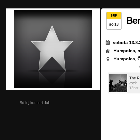
SRP
Ber
so 13
sobota 13.8.
Humpolec, n
Humpolec, 
The R
rock
Tábor
Sdílej koncert dál: