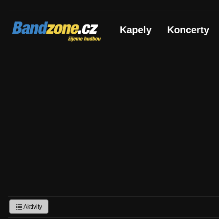
Bandzone.cz
Kapely
Koncerty
žijeme hudbou
Aktivity