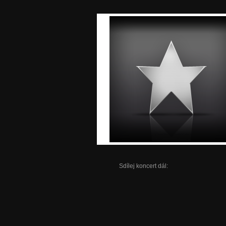
Sdílej koncert dál: