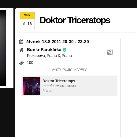
SRP
Doktor Triceratops
čt 18
čtvrtek 18.8.2011 20:30
-
23:30
Bunkr Parukářka
Prokopova, Praha 3, Praha
100,-
VYSTUPUJÍCÍ KAPELY:
Doktor Triceratops
metalcore-crossover
Praha