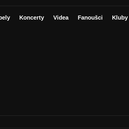
pely
Koncerty
Videa
Fanoušci
Kluby