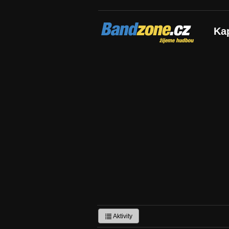
Bandzone.cz
Ka
žijeme hudbou
Aktivity