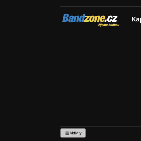
Bandzone.cz
Ka
žijeme hudbou
Aktivity