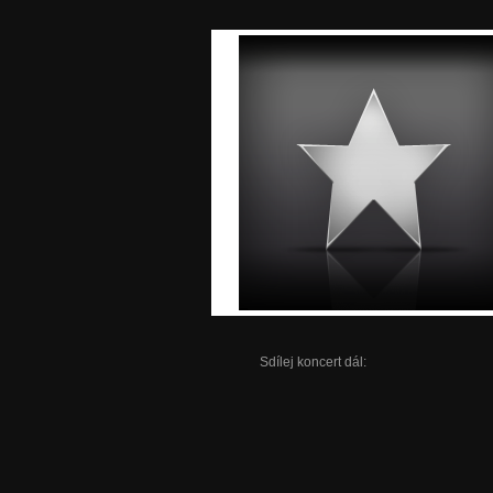
Sdílej koncert dál: