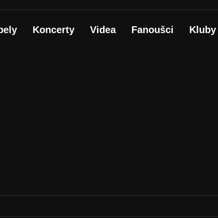
pely
Koncerty
Videa
Fanoušci
Kluby