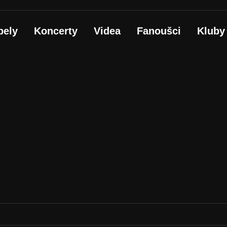
pely
Koncerty
Videa
Fanoušci
Kluby