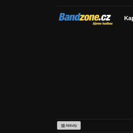
Bandzone.cz
Ka
žijeme hudbou
Aktivity