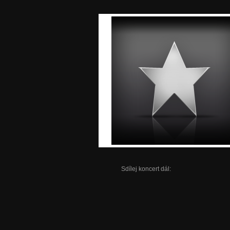
Sdílej koncert dál: