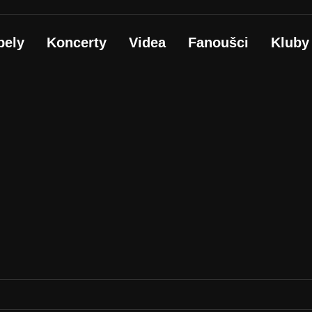
pely
Koncerty
Videa
Fanoušci
Kluby