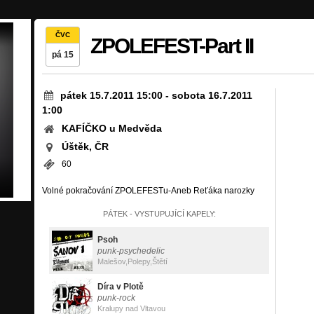
ČVC
ZPOLEFEST-Part II
pá 15
pátek 15.7.2011 15:00
-
sobota 16.7.2011
1:00
KAFÍČKO u Medvěda
Úštěk, ČR
60
Volné pokračování ZPOLEFESTu-Aneb Reťáka narozky
PÁTEK - VYSTUPUJÍCÍ KAPELY:
Psoh
punk-psychedelic
Malešov,Polepy,Štětí
Díra v Plotě
punk-rock
Kralupy nad Vltavou