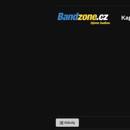
Bandzone.cz
Ka
žijeme hudbou
Aktivity