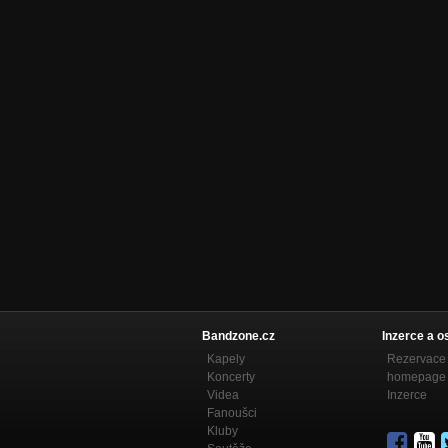
Bandzone.cz
Inzerce a o
Kapely
Rezervace 
Koncerty
homepage
Videa
Inzerce
Fanoušci
Kluby