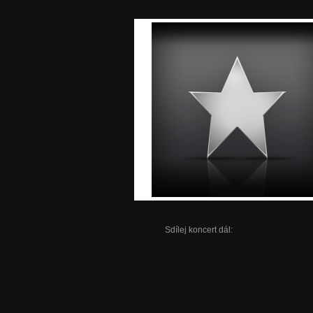
Sdílej koncert dál: