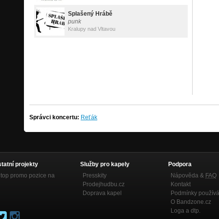
Splašený Hrábě
punk
Kralupy nad Vltavou
Správci koncertu:
Reťák
statní projekty
Služby pro kapely
Podpora
top promo pozice na
Presskity
Nápověda &
FAQ
Prodejhudbu.cz
Kontakt
Doprava kapel
Podmínky používá
O Bandzone.cz
Loga a dtp.