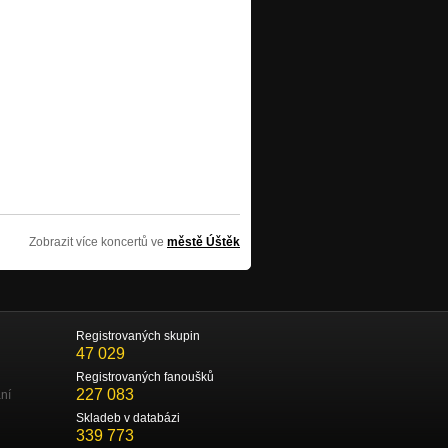
Zobrazit více koncertů ve
městě Úštěk
Registrovaných skupin
47 029
Registrovaných fanoušků
227 083
ní
Skladeb v databázi
339 773