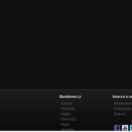
Bandzone.cz
Inzerce a o
Kapely
Rezervace 
Koncerty
homepage
Videa
Inzerce
Fanoušci
Kluby
Soutěže