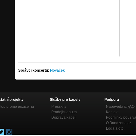
Správci koncertu:
Nováček
statní projekty
Služby pro kapely
Podpora
top promo pozice na
Presskity
Nápověda &
FAQ
Prodejhudbu.cz
Kontakt
Doprava kapel
Podmínky používá
O Bandzone.cz
Loga a dtp.