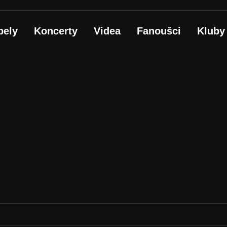
pely
Koncerty
Videa
Fanoušci
Kluby