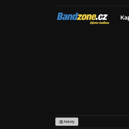
Bandzone.cz
Ka
žijeme hudbou
Aktivity