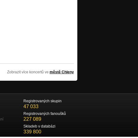
Zobrazit více koncertů ve
městě Chleny
Registrovaných skupin
47 033
Registrovaných fanoušků
227 089
ní
Skladeb v databázi
339 800