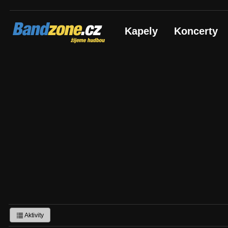
Bandzone.cz
Kapely
Koncerty
žijeme hudbou
Aktivity