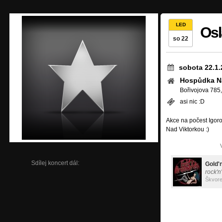
LED
Osl
so 22
sobota 22.1.
Hospůdka N
Bořivojova 785,
asi nic :D
Akce na počest Igoro
Nad Viktorkou :)
Sdílej koncert dál:
Gold'
rock'n
Škvor