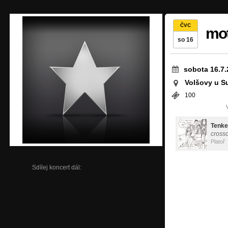
ČVC
mo
so 16
sobota 16.7.
Volšovy u S
100
Tenke
crosso
Platoř
Sdílej koncert dál: