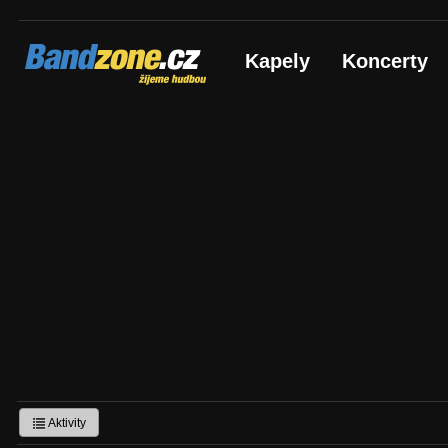
Bandzone.cz
Kapely
Koncerty
žijeme hudbou
Aktivity