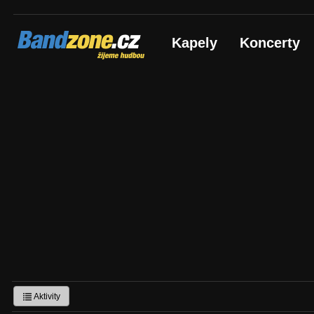
Bandzone.cz
Kapely
Koncerty
žijeme hudbou
Aktivity