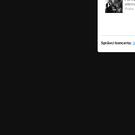
altern
Praha
Správci koncertu:
J