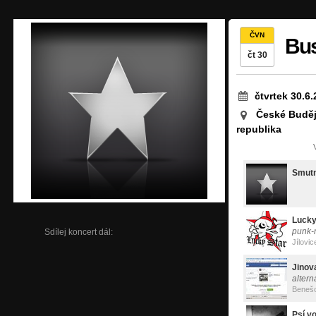
ČVN
Bus
čt 30
čtvrtek 30.6
České Buděj
republika
Smutn
Lucky
punk-
Sdílej koncert dál:
Jílovic
Jinov
altern
Beneš
Psí vo