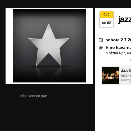
ČVC
jaz
so 02
sobota 2.7.2
kino kavárn
Vítězná 627, Ka
Jazz
jazz-j
Karlov
Sdílej koncert dál: