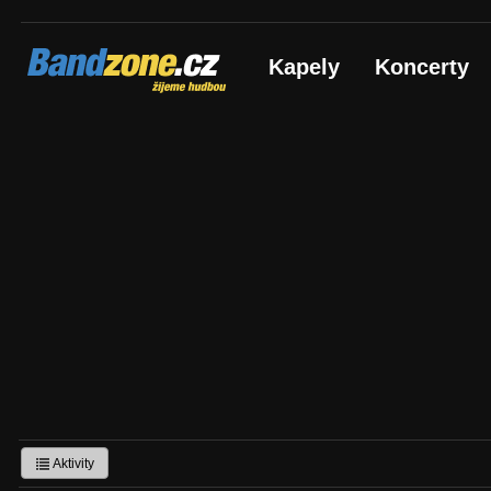
Bandzone.cz
Kapely
Koncerty
žijeme hudbou
Aktivity