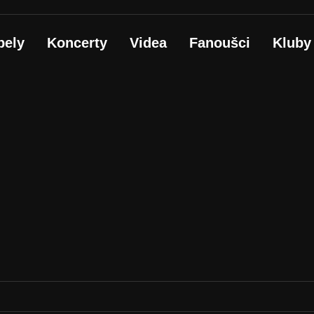
pely
Koncerty
Videa
Fanoušci
Kluby