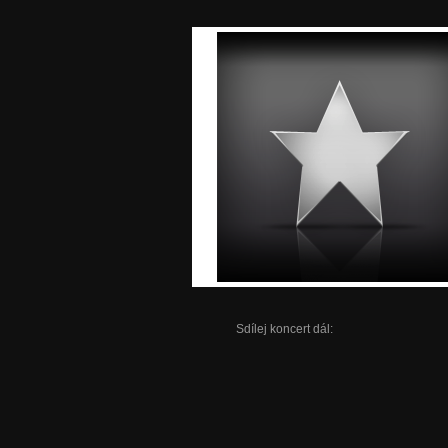
Sdílej koncert dál: