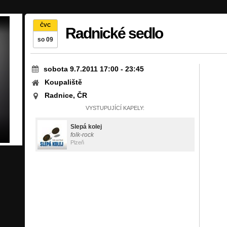
ČVC
Radnické sedlo
so 09
sobota 9.7.2011 17:00
-
23:45
Koupaliště
Radnice, ČR
VYSTUPUJÍCÍ KAPELY:
Slepá kolej
folk-rock
Plzeň