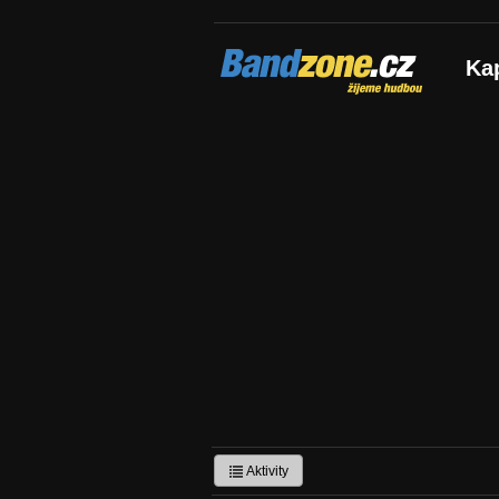
Bandzone.cz
Ka
žijeme hudbou
Aktivity