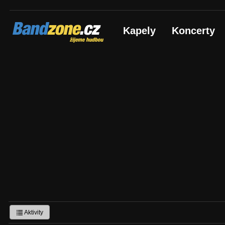
Bandzone.cz
Kapely
Koncerty
žijeme hudbou
Aktivity