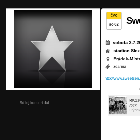
ČVC
Swe
so 02
sobota 2.7.2
stadion Sle
Frýdek-Míst
zdarma
http://www.sweetsen.
RK13
Sdílej koncert dál:
rock
Frýdek