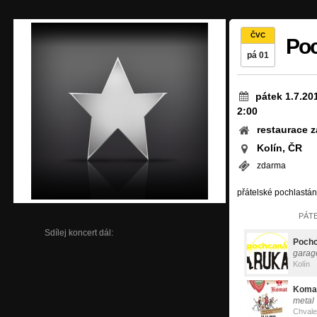
ČVC
Poc
pá 01
pátek 1.7.20
2:00
restaurace 
Kolín, ČR
zdarma
přátelské pochlastání
PÁTE
Sdílej koncert dál:
Pochc
garag
Kolín
Koma
metal
Chvale