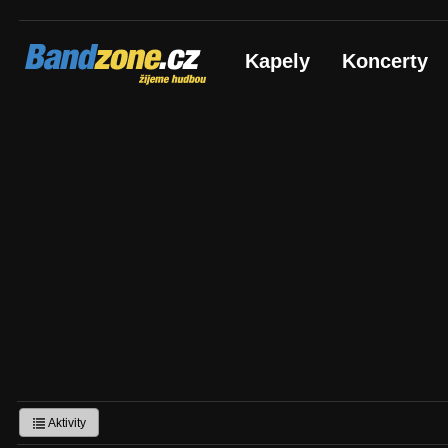
Bandzone.cz
Kapely
Koncerty
žijeme hudbou
Aktivity