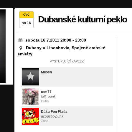
ČVC
Dubanské kulturní peklo
so 16
sobota 16.7.2011 20:00
-
23:00
Dubany u Libochovic, Spojené arabské
emiráty
VYSTUPUJÍCÍ KAPELY:
Milosh
tom77
folk-punk
Dubai
Dáša Fon Fľaša
acoustic-punk
Žilina