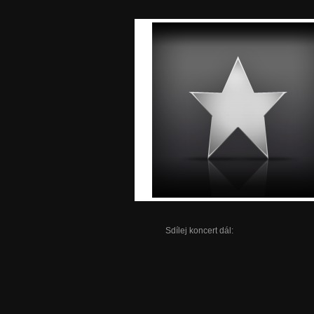
Sdílej koncert dál: