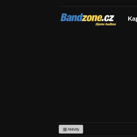
Bandzone.cz
Ka
žijeme hudbou
Aktivity