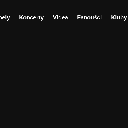
pely
Koncerty
Videa
Fanoušci
Kluby