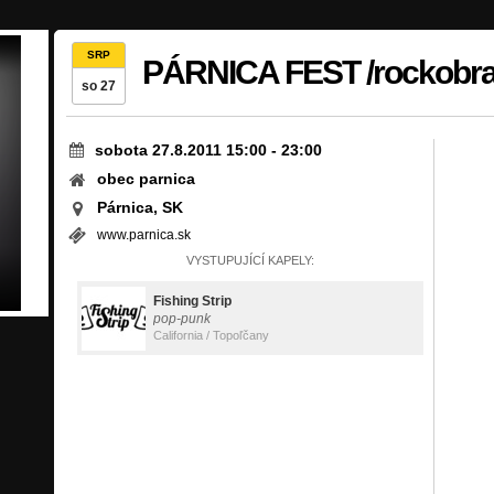
SRP
PÁRNICA FEST /rockobra
so 27
sobota 27.8.2011 15:00
-
23:00
obec parnica
Párnica, SK
www.parnica.sk
VYSTUPUJÍCÍ KAPELY:
Fishing Strip
pop-punk
California / Topoľčany