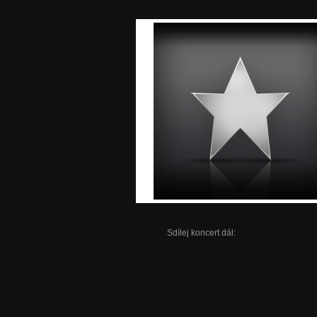
Sdílej koncert dál: