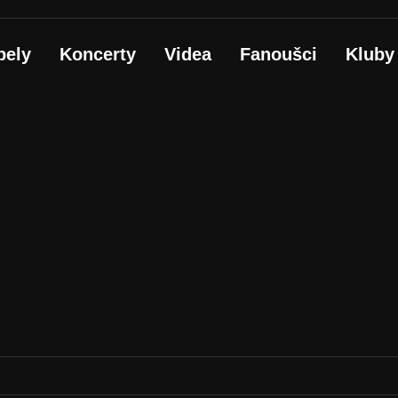
pely
Koncerty
Videa
Fanoušci
Kluby