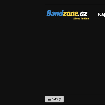
Bandzone.cz
Ka
žijeme hudbou
Aktivity