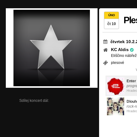
ÚNO
Ple
čt 10
čtvrtek 10.2
KC Aldis
Eliščino nábřež
plesové
Enter
progr
Hradec
Sdílej koncert dál:
Dlouh
rock-r
Hradec