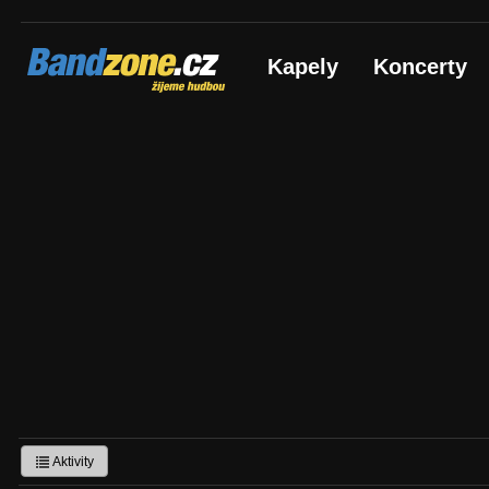
Bandzone.cz
Kapely
Koncerty
žijeme hudbou
Aktivity