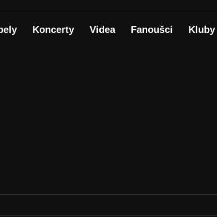
pely
Koncerty
Videa
Fanoušci
Kluby