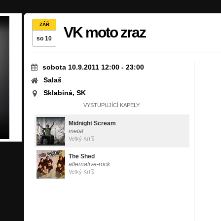
ZÁŘ
VK moto zraz
so 10
sobota 10.9.2011 12:00
-
23:00
Salaš
Sklabiná, SK
VYSTUPUJÍCÍ KAPELY:
Midnight Scream
metal
Veľký Krtíš
The Shed
alternative-rock
Veľký Krtíš