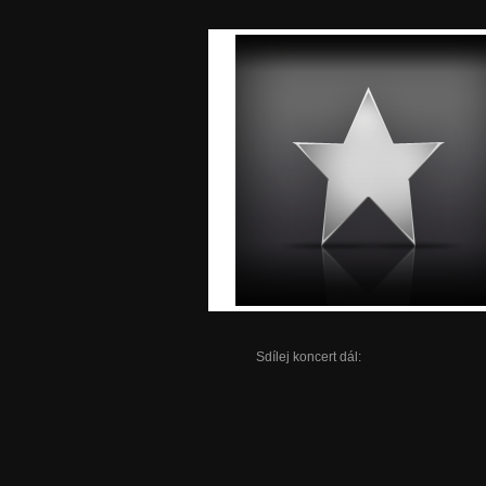
Sdílej koncert dál: