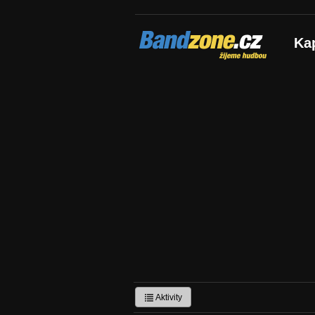
Bandzone.cz
Ka
žijeme hudbou
Aktivity