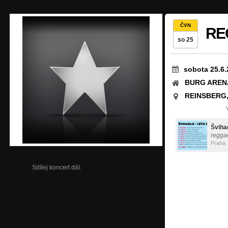
ČVN
RE
so 25
sobota 25.6.
BURG AREN
REINSBERG,
Šviha
regga
Praha
Sdílej koncert dál: