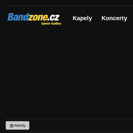
Bandzone.cz
Kapely
Koncerty
žijeme hudbou
Aktivity