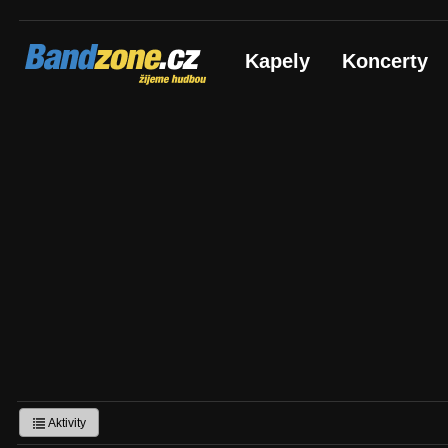
Bandzone.cz
Kapely
Koncerty
žijeme hudbou
Aktivity