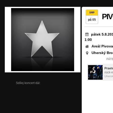
SRP
PI
pá 05
pátek 5.8.20
1:00
Areál Pivov
Uherský Bro
PÁTE
Praet
rock-r
Uhersk
Sdílej koncert dál: