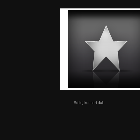
Sdílej koncert dál: