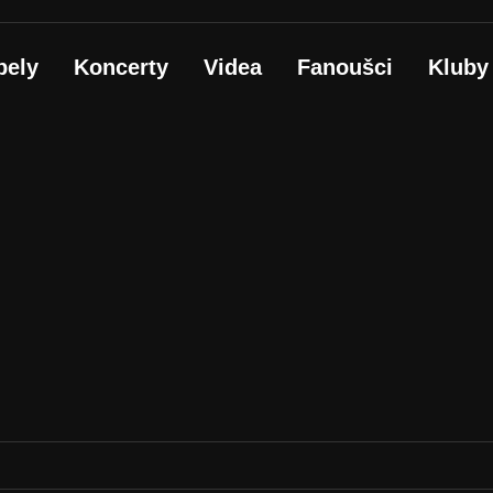
pely
Koncerty
Videa
Fanoušci
Kluby