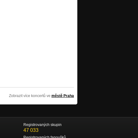
Zobrazit více koncertů ve
městě Praha
Registrovaných skupin
47 033
Registrovaných fanoušků