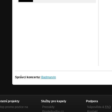
Správci koncertu:
Badmarvin
statní projekty
Služby pro kapely
Podpora
top promo pozice na
Presskity
Nápověda &
FAQ
Prodejhudbu.cz
Kontakt