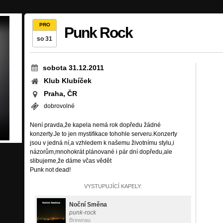
PRO
Punk Rock
so 31
sobota 31.12.2011
Klub Klubíček
Praha, ČR
dobrovolné
Není pravda,že kapela nemá rok dopředu žádné
konzerty.Je to jen mystifikace tohohle serveru.Konzerty
jsou v jedná ní,a vzhledem k našemu životnímu stylu,i
názorům,mnohokrát plánované i pár dní dopředu,ale
slibujeme,že dáme včas vědět
Punk not dead!
VYSTUPUJÍCÍ KAPELY:
Noční Směna
punk-rock
Brewnau