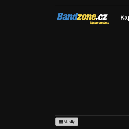
Bandzone.cz
Ka
žijeme hudbou
Aktivity