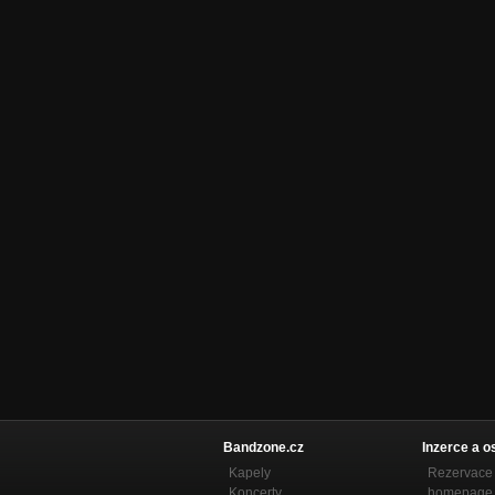
Bandzone.cz
Inzerce a o
Kapely
Rezervace 
Koncerty
homepage