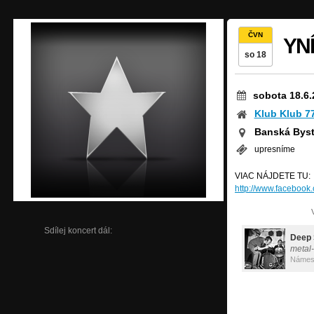
ČVN
YN
so 18
sobota 18.6.
Klub Klub 7
Banská Byst
upresníme
VIAC NÁJDETE TU:
http://www.facebook
Sdílej koncert dál:
metal
Námes