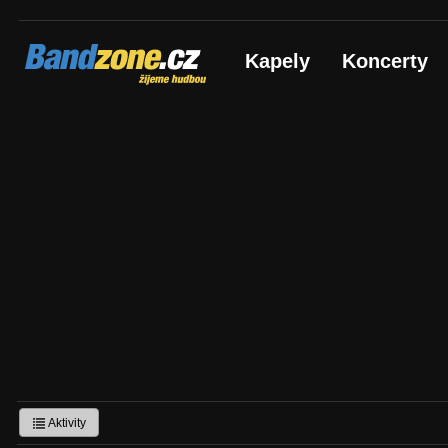
Bandzone.cz
Kapely
Koncerty
žijeme hudbou
Aktivity